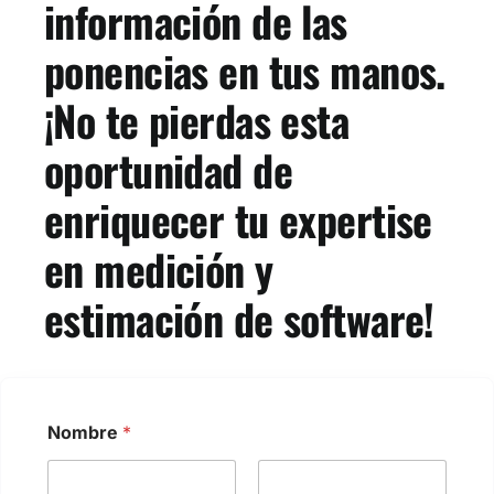
información de las
ponencias en tus manos.
¡No te pierdas esta
oportunidad de
enriquecer tu expertise
en medición y
estimación de software!
N
Nombre
*
o
m
b