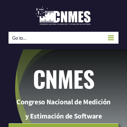
Skip
to
content
Go to...
CNMES
Congreso Nacional de Medición
y Estimación de Software