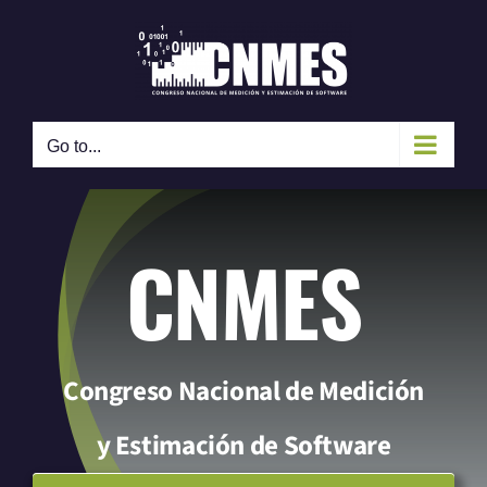
Skip
to
content
Go to...
CNMES
Congreso Nacional de Medición
y Estimación de Software