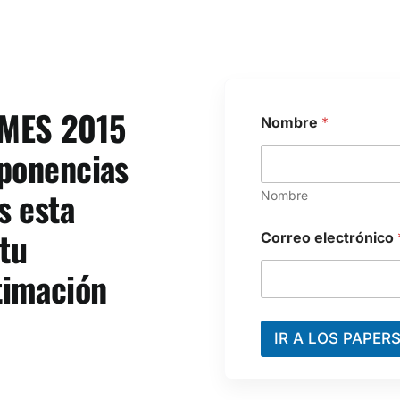
NMES 2015
Nombre
*
 ponencias
s esta
Nombre
N
tu
Correo electrónico
o
m
timación
b
r
e
C
IR A LOS PAPER
o
r
r
e