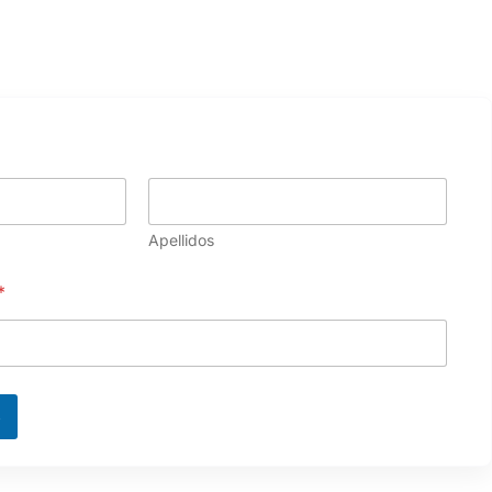
Apellidos
*
S